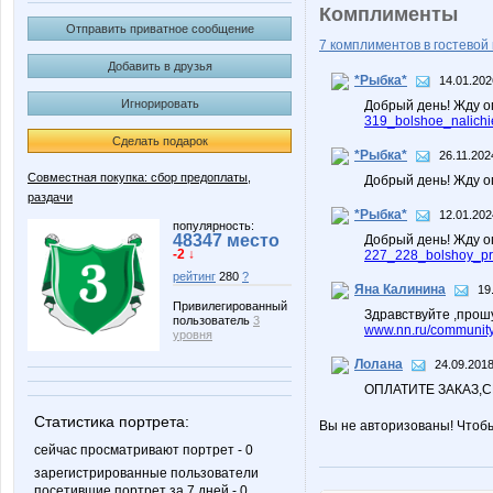
Комплименты
Отправить приватное сообщение
7 комплиментов в гостевой 
Добавить в друзья
*Рыбка*
14.01.202
Игнорировать
Добрый день! Жду 
319_bolshoe_nalichi
Сделать подарок
*Рыбка*
26.11.202
Совместная покупка: сбор предоплаты,
Добрый день! Жду 
раздачи
*Рыбка*
12.01.202
популярность:
48347 место
Добрый день! Жду 
-2 ↓
227_228_bolshoy_pri
рейтинг
280
?
Яна Калинина
19
Привилегированный
Здравствуйте ,прошу
пользователь
3
www.nn.ru/community/
уровня
Лолана
24.09.2018
ОПЛАТИТЕ ЗАКАЗ,
Статистика портрета:
Вы не авторизованы! Чтоб
сейчас просматривают портрет - 0
зарегистрированные пользователи
посетившие портрет за 7 дней - 0